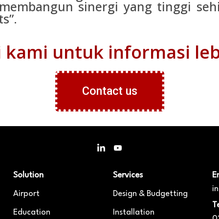
 membangun sinergi yang tinggi seh
s”.
kami untuk informasi leb
Contact us
Solution
Services
Em
i
Airport
Design & Budgetting
T
Education
Installation
0