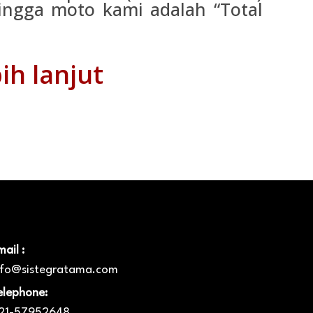
ingga moto kami adalah “Total
ih lanjut
ail :
nfo@sistegratama.com
elephone:
21-57952648