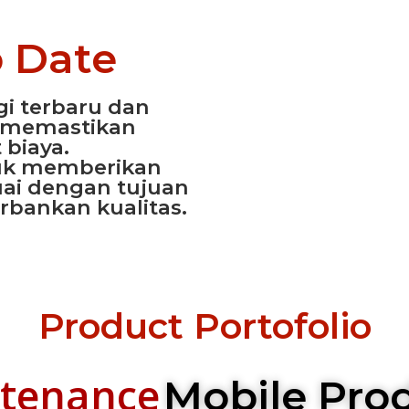
o Date
i terbaru dan
uk memastikan
 biaya.
uk memberikan
uai dengan tujuan
bankan kualitas.
Product Portofolio
tenance
Mobile Pro